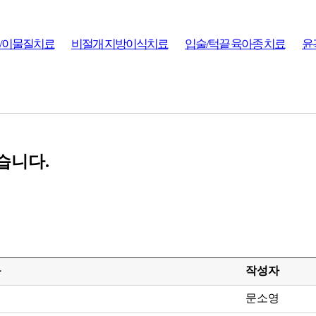
/이물질치료
비절개 지방이식치료
입술/턱끝 육아종 치료
윤
습니다.
목
작성자
문소영