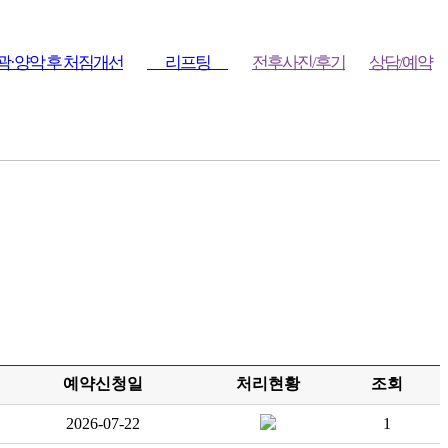
곽·양악 후 처짐개선
리프팅
전후사진/후기
상담/예약
예약신청일
처리현황
조회
2026-07-22
1