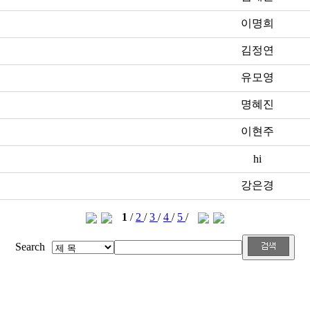
이명희
김정연
유모영
명혜진
이현주
hi
강은경
1
/
2
/
3
/
4
/
5
/
Search