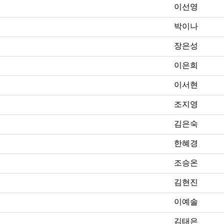
이선영
박이나
장은성
이은희
이서현
조지영
김은숙
한혜경
조승온
김현진
이예솔
김태은