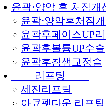
윤곽·양악 후 처짐개
윤곽·양악후처짐
윤곽후페이스UP
윤곽후볼륨UP수술
윤곽후침샘교정술
리프팅
세진리프팅
아큐펫다운 리프팅