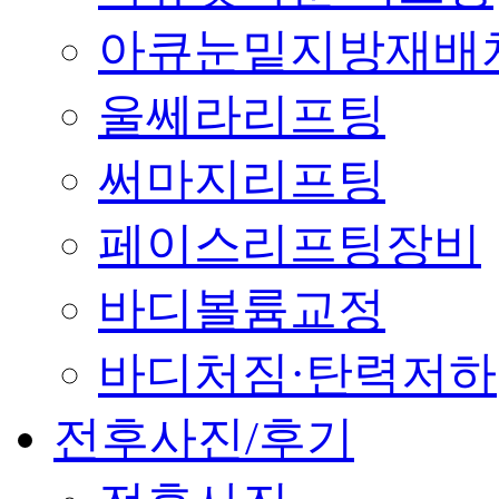
아큐눈밑지방재배
울쎄라리프팅
써마지리프팅
페이스리프팅장비
바디볼륨교정
바디처짐·탄력저하
전후사진/후기