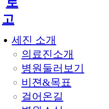
세진 소개
의료진소개
병원둘러보기
비젼&목표
걸어온길