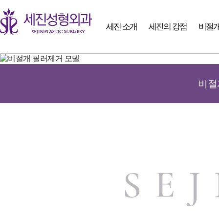
세진 소개
세진의 강점
비절개
비절
SE