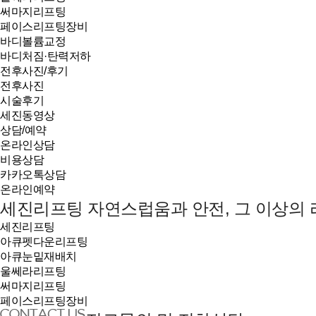
써마지리프팅
페이스리프팅장비
바디볼륨교정
바디처짐·탄력저하
전후사진/후기
전후사진
시술후기
세진동영상
상담/예약
온라인상담
비용상담
카카오톡상담
온라인예약
세진리프팅
자연스럽움과 안전, 그 이상의
세진리프팅
아큐펫다운리프팅
아큐눈밑재배치
울쎄라리프팅
써마지리프팅
페이스리프팅장비