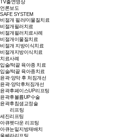
TV출연영상
언론보도
SAFE SYSTEM
비절개 필러/이물질치료
비절개필러치료
비절개필러치료사례
비절개이물질치료
비절개 지방이식치료
비절개지방이식치료
치료사례
입술/턱끝 육아종 치료
입술/턱끝 육아종치료
윤곽·양악 후 처짐개선
윤곽·양악후처짐개선
윤곽후페이스UP리프팅
윤곽후볼륨UP수술
윤곽후침샘교정술
리프팅
세진리프팅
아큐펫다운 리프팅
아큐눈밑지방재배치
울쎄라리프팅