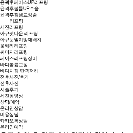
윤곽후페이스UP리프팅
윤곽후볼륨UP수술
윤곽후침샘교정술
리프팅
세진리프팅
아큐펫다운 리프팅
아큐눈밑지방재배치
울쎄라리프팅
써마지리프팅
페이스리프팅장비
바디볼륨교정
바디처짐·탄력저하
전후사진/후기
전후사진
시술후기
세진동영상
상담/예약
온라인상담
비용상담
카카오톡상담
온라인예약