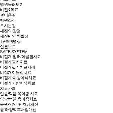
병원둘러보기
비젼&목표
걸어온길
병원소식
오시는길
세진의 강점
세진만의 차별점
TV출연영상
언론보도
SAFE SYSTEM
비절개 필러/이물질치료
비절개필러치료
비절개필러치료사례
비절개이물질치료
비절개 지방이식치료
비절개지방이식치료
치료사례
입술/턱끝 육아종 치료
입술/턱끝 육아종치료
윤곽·양악 후 처짐개선
윤곽·양악후처짐개선