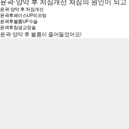
윤곽·양악 후 처짐개선
쳐짐의 원인이 되고
윤곽·양악 후 처짐개선
윤곽후페이스UP리프팅
윤곽후볼륨UP수술
윤곽후침샘교정술
윤곽·양악 후 볼륨이 줄어들었어요!